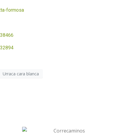
tta-formosa
1638466
1532894
Urraca cara blanca