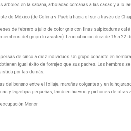
 árboles en la sabana, arboladas cercanas a las casas y a lo la
ste de México (de Colima y Puebla hacia el sur a través de Chia
es de febrero a julio de color gris con finas salpicaduras café
 miembros del grupo lo asisten). La incubación dura de 16 a 22 d
ispersas de cinco a diez individuos. Un grupo consiste en hemb
tienen igual éxito de forrajeo que sus padres. Las hembras se 
sistida por las demás.
s del banano entre el follaje, marañas colgantes y en la hojara
anas y lagartijas pequeñas, también huevos y pichones de otras 
eocupación Menor