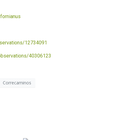
ifornianus
bservations/12734091
/observations/40306123
Correcaminos