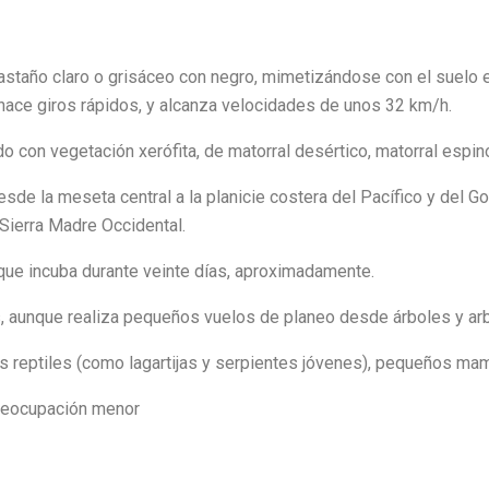
astaño claro o grisáceo con negro, mimetizándose con el suelo e
hace giros rápidos, y alcanza velocidades de unos 32 km/h.
 con vegetación xerófita, de matorral desértico, matorral espino
sde la meseta central a la planicie costera del Pacífico y del 
Sierra Madre Occidental.
ue incuba durante veinte días, aproximadamente.
, aunque realiza pequeños vuelos de planeo desde árboles y arb
 reptiles (como lagartijas y serpientes jóvenes), pequeños mam
eocupación menor