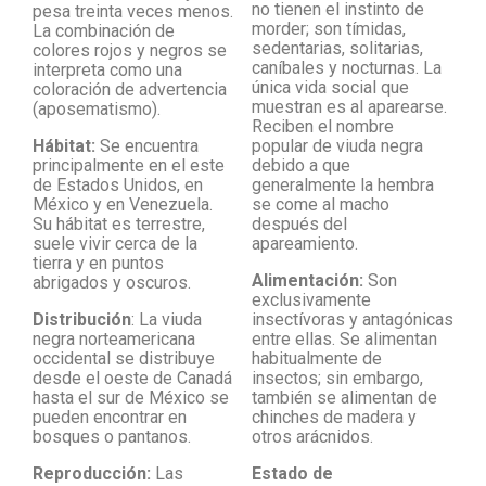
no tienen el instinto de
pesa treinta veces menos.
morder; son tímidas,
La combinación de
sedentarias, solitarias,
colores rojos y negros se
caníbales y nocturnas. La
interpreta como una
única vida social que
coloración de advertencia
muestran es al aparearse.
(aposematismo).
Reciben el nombre
Hábitat:
Se encuentra
popular de viuda negra
principalmente en el este
debido a que
de Estados Unidos, en
generalmente la hembra
México y en Venezuela.
se come al macho
Su hábitat es terrestre,
después del
suele vivir cerca de la
apareamiento.
tierra y en puntos
Alimentación:
Son
abrigados y oscuros.
exclusivamente
Distribución
: La viuda
insectívoras y antagónicas
negra norteamericana
entre ellas. Se alimentan
occidental se distribuye
habitualmente de
desde el oeste de Canadá
insectos; sin embargo,
hasta el sur de México se
también se alimentan de
pueden encontrar en
chinches de madera y
bosques o pantanos.
otros arácnidos.
Reproducción:
Las
Estado de